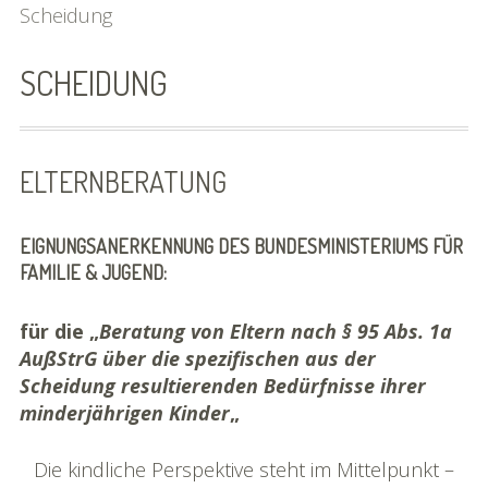
Scheidung
Praxis
Kontakt
SCHEIDUNG
Anfahrt
Aktuelles
ELTERNBERATUNG
Kinder & Jugendliche
EIGNUNGSANERKENNUNG DES BUNDESMINISTERIUMS FÜR
Diagnostik
FAMILIE & JUGEND:
Erlebnisraum Gestaltungsraum
für die „
Beratung von Eltern nach § 95 Abs. 1a
Erfahrungsraum
AußStrG über die spezifischen aus der
Scheidung resultierenden Bedürfnisse ihrer
Selbstwertstärkung
minderjährigen Kinder
„
Familie
Die kindliche Perspektive steht im Mittelpunkt –